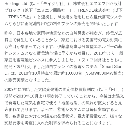
Holdings Ltd. (以下「モイクサ社」)、株式会社エヌエフ回路設計
ブロック（以下「エヌエフ回路社」）、TRENDE株式会社（以下
「TRENDE社」）と連携し、AI技術を活用した次世代蓄電システ
ムならびに蓄電池専用電力料金プランの販売を開始いたします。
昨今、日本各地で豪雨や地震などの自然災害が相次ぎ、停電が広
範囲で発生していることから、家庭における災害時の電力対策に
も注目が集まっております。伊藤忠商事は分散型エネルギーの基
幹システムとなる蓄電池市場に早くから着目し、2013年より一般
家庭用蓄電池ビジネスに参入しました。エヌエフ回路社とともに
開発・製品化しました独自ブランドの蓄電システム「Smart Star
L」は、2018年10月時点で累計約10,000台（95MWh/30MW相当）
の販売実績となりました。
2009年に開始した太陽光発電の固定価格買取制度（以下「FIT」）
期間が2019年10月より順次終了していくことから、今後は太陽光
で発電した電気を自宅で使う「地産地消」の流れが拡大すると見
込まれております。よって、蓄電システムには毎日変動する天
候、各家庭における太陽光の発電状況、電力消費量など、様々な
変動要素を考慮に入れた制御を求められることになります。