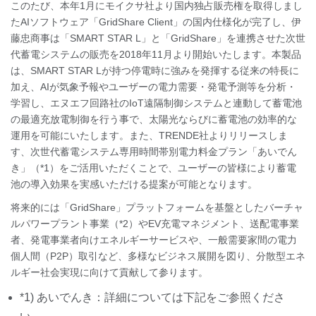
このたび、本年1月にモイクサ社より国内独占販売権を取得しまし
たAIソフトウェア「GridShare Client」の国内仕様化が完了し、伊
藤忠商事は「SMART STAR L」と「GridShare」を連携させた次世
代蓄電システムの販売を2018年11月より開始いたします。本製品
は、SMART STAR Lが持つ停電時に強みを発揮する従来の特長に
加え、AIが気象予報やユーザーの電力需要・発電予測等を分析・
学習し、エヌエフ回路社のIoT遠隔制御システムと連動して蓄電池
の最適充放電制御を行う事で、太陽光ならびに蓄電池の効率的な
運用を可能にいたします。また、TRENDE社よりリリースしま
す、次世代蓄電システム専用時間帯別電力料金プラン「あいでん
き」（*1）をご活用いただくことで、ユーザーの皆様により蓄電
池の導入効果を実感いただける提案が可能となります。
将来的には「GridShare」プラットフォームを基盤としたバーチャ
ルパワープラント事業（*2）やEV充電マネジメント、送配電事業
者、発電事業者向けエネルギーサービスや、一般需要家間の電力
個人間（P2P）取引など、多様なビジネス展開を図り、分散型エネ
ルギー社会実現に向けて貢献して参ります。
*1) あいでんき：詳細については下記をご参照くださ