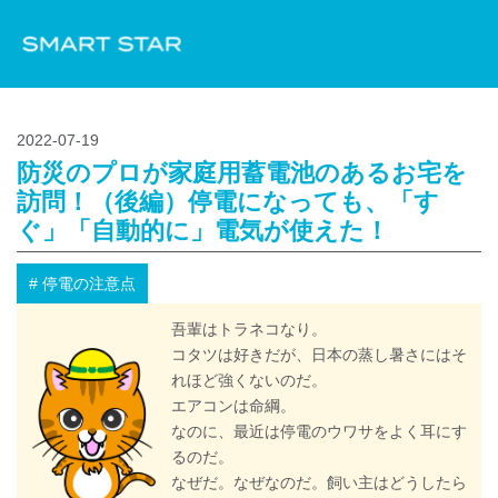
2022-07-19
防災のプロが家庭用蓄電池のあるお宅を
訪問！（後編）停電になっても、「す
ぐ」「自動的に」電気が使えた！
# 停電の注意点
吾輩はトラネコなり。
コタツは好きだが、日本の蒸し暑さにはそ
れほど強くないのだ。
エアコンは命綱。
なのに、最近は停電のウワサをよく耳にす
るのだ。
なぜだ。なぜなのだ。飼い主はどうしたら