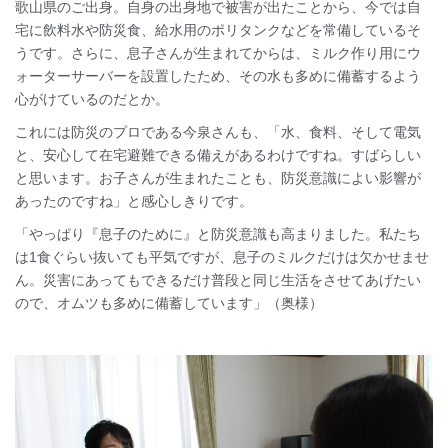
歌山県のご出身。自身の出身地で被害が出たことから、今では自
宅に飲料水や防災食、給水用のポリタンクなどを常備しているそ
うです。さらに、息子さんが生まれてからは、ミルク作り用にウ
ォーターサーバーを設置したため、その水も多めに備蓄するよう
心がけているのだとか。
これには防災のプロである今泉さんも、「水、食料、そして電気
と、安心して在宅避難できる備えがあるわけですね。すばらしい
と思います。お子さんが生まれたことも、防災意識によい影響が
あったのですね」と感心しきりです。
「やっぱり『息子のために』と防災意識も高まりました。私たち
は1食ぐらい抜いても平気ですが、息子のミルクだけは欠かせませ
ん。災害にあってもできるだけ普段と同じ生活をさせてあげたい
ので、オムツも多めに備蓄しています」（奥様）