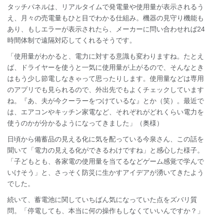
タッチパネルは、リアルタイムで発電量や使用量が表示されるう
え、月々の売電量もひと目でわかる仕組み。機器の見守り機能も
あり、もしエラーが表示されたら、メーカーに問い合わせれば24
時間体制で遠隔対応してくれるそうです。
「使用量がわかると、電力に対する意識も変わりますね。たとえ
ば、ドライヤーを使うと一気に使用量が上がるので、そんなとき
はもう少し節電しなきゃって思ったりします。使用量などは専用
のアプリでも見られるので、外出先でもよくチェックしています
ね。『あ、夫が今クーラーをつけているな』とか（笑）。最近で
は、エアコンやキッチン家電など、それぞれがどれくらい電力を
使うのかが分かるようになってきました」（奥様）
日頃から備蓄品の見える化に気を配っている今泉さん、この話を
聞いて「電力の見える化ができるわけですね」と感心した様子。
「子どもとも、各家電の使用量を当てるなどゲーム感覚で学んで
いけそう」と、さっそく防災に生かすアイデアが湧いてきたよう
でした。
続いて、蓄電池に関していちばん気になっていた点をズバリ質
問。「停電しても、本当に何の操作もしなくていいんですか？」