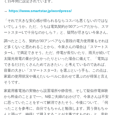
く15年間に設定されています。
→
https://www.smartstar.jp/wordpress/
「それで大きな安心感が得られるならコスパも悪くないのではな
いでしょうか。ただ、うちは電気契約が30アンペアだから、スマ
ートスターLで十分なのかしら？」と、疑問が尽きない今泉さん。
調べたところ、契約が30アンペアなら普段の電力使用量もそれほ
ど多くないと思われることから、今泉さんの場合は「スマートス
ターL」で満足できそう。ただ、停電が長引いたり、雨天が続いて
太陽光発電の量が少なかったりといった場合に備えて、「電気は
できるだけたくさんためておきたい」と考えているのであれば、
容量の大きい「スマートスター3」を選ぶという手も。この点は、
家庭の使用状況や備えたいレベルに合わせて選ぶのが得策と言え
そうです。
家庭用蓄電池の実物から設置場所や静音性、そして疑似停電体験
から料金のことまで──。N様ご夫婦のおかげで、今泉さんは不安
に思っていたことをすべて解消できたそう。今後について、「伺
ったことを参考に、自分でもちゃんと勉強します。買う側もちゃ
んと調べて、納得して購入することが大事ですものね」と、意欲