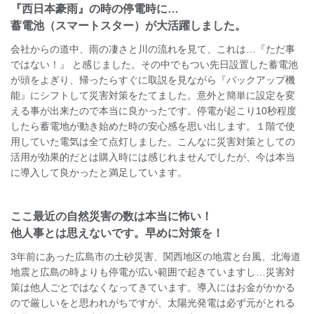
『西日本豪雨』の時の停電時に…
蓄電池（スマートスター）が大活躍しました。
会社からの道中、雨の凄さと川の流れを見て、これは…『ただ事
ではない！』 と感じました。その中でもつい先日設置した蓄電池
が頭をよぎり、帰ったらすぐに取説を見ながら『バックアップ機
能』にシフトして災害対策をたてました。意外と簡単に設定を変
える事が出来たので本当に良かったです。停電が起こり10秒程度
したら蓄電地が動き始めた時の安心感を思い出します。１階で使
用していた電気は全て点灯しました。こんなに災害対策としての
活用が効果的だとは購入時には感じれませんでしたが、今は本当
に導入して良かったと満足しています。
ここ最近の自然災害の数は本当に怖い！
他人事とは思えないです。早めに対策を！
3年前にあった広島市の土砂災害、関西地区の地震と台風、北海道
地震と広島の時よりも停電が広い範囲で起きていますし…災害対
策は他人ごとではなくなってきています。導入にはお金がかかる
ので厳しいをと思われがちですが、太陽光発電は必ず元がとれる