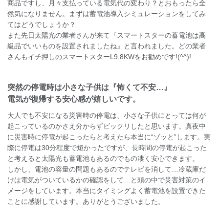
商品ですし、月々支払っている電気代の変わり？とおもったら全
然気になりません。まずは蓄電池導入シミュレーションをしてみ
てはどうでしょうか？
また先日太陽光の業者さんが来て『スマートスターの蓄電池は高
級品でいいものを設置されましたね』と言われました。どの業者
さんもイチ押しのスマートスターL9.8KWをお勧めです!(^^)!
突然の停電時は小さな子供は『怖くて不安…』
電気が復帰する安心感が嬉しいです。
大人でも不安になる災害時の停電は、小さな子供にとっては何が
起こっているのかさえ分からずビックリしたと思います。真夜中
に災害時に停電が起こったらと考えたら本当に“ゾッと”します。実
際に停電は30分程度で短かったですが、長時間の停電が起こった
と考えると太陽光も蓄電池もあるのでもの凄く安心できます。
しかし、電池の容量の問題もあるのでテレビを消して…冷蔵庫だ
けは電気がついているかの確認をして…と頭の中で災害対策のイ
メージをしています。本当にタイミングよく蓄電池を設置できた
ことに感謝しています。ありがとうございました。